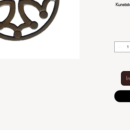
Kunstst
I