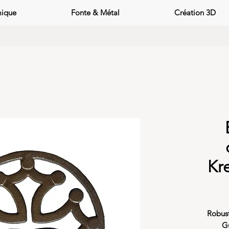
mique
Fonte & Métal
Création 3D
Kr
Robust
Gu