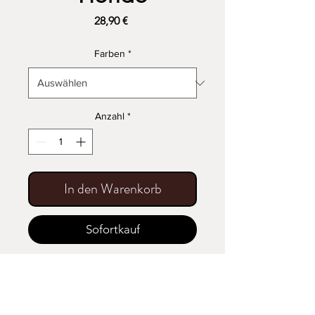
Preis
28,90 €
Farben
*
Anzahl
*
In den Warenkorb
Sofortkauf
Hondo Keramik Salatschüssel
Die Besonderheit dieses
Salatschüsselmodells und in seiner