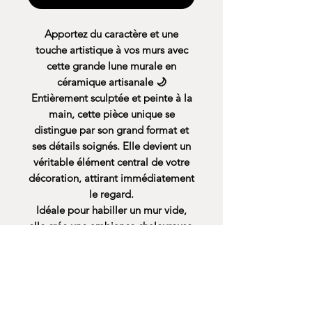
Apportez du caractère et une
touche artistique à vos murs avec
cette grande lune murale en
céramique artisanale 🌙
Entièrement sculptée et peinte à la
main, cette pièce unique se
distingue par son grand format et
ses détails soignés. Elle devient un
véritable élément central de votre
décoration, attirant immédiatement
le regard.
Idéale pour habiller un mur vide,
elle crée une ambiance chaleureuse,
originale et pleine de charme.
🏡 Idéal pour :
Décoration murale intérieure
Terrasse ou jardin
Ambiance méditerranéenne ou