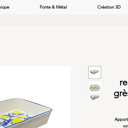
mique
Fonte & Métal
Création 3D
re
grè
Apport
vo