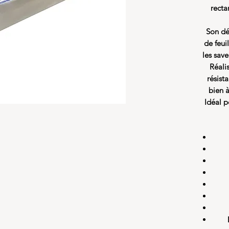
recta
Son dé
de feui
les save
Réalis
résist
bien à
Idéal p