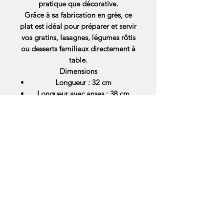
pratique que décorative.
Grâce à sa fabrication en grès, ce
plat est idéal pour préparer et servir
vos gratins, lasagnes, légumes rôtis
ou desserts familiaux directement à
table.
Dimensions
Longueur : 32 cm
Longueur avec anses : 38 cm
Largeur : 23 cm
Hauteur : 7 cm
Caractéristiques
Grès de qualité
Collection Market
Compatible four
Compatible micro-ondes
Compatible lave-vaisselle
Adapté au contact alimentaire
Anses intégrées pour une prise
en main facile