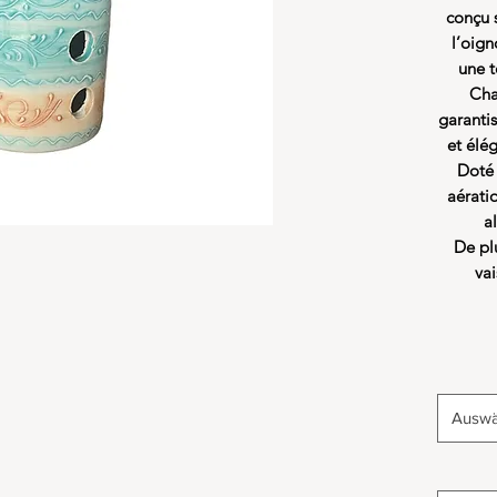
conçu s
l’oign
une t
Cha
garanti
et élé
Doté 
aérati
a
De plu
vai
Auswä