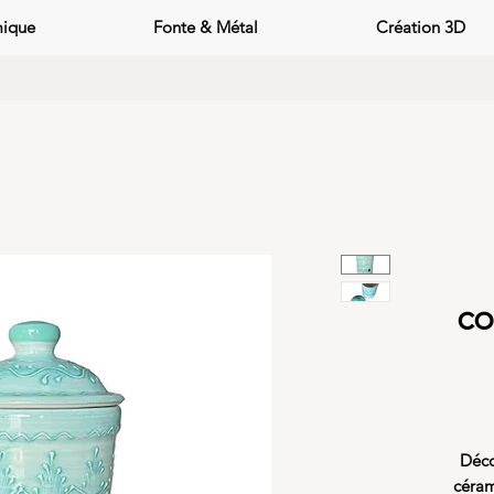
mique
Fonte & Métal
Création 3D
co
Déco
céram