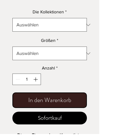
Die Kollektionen
*
Größen
*
Anzahl
*
In den Warenkorb
Sofortkauf
Dieses Eierregal aus Keramik ist