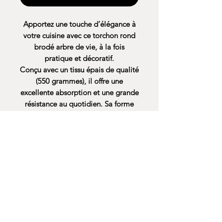
Apportez une touche d’élégance à
votre cuisine avec ce
torchon rond
brodé arbre de vie
, à la fois
pratique et décoratif.
Conçu avec un tissu épais de qualité
(550 grammes), il offre une
excellente absorption
et une grande
résistance au quotidien. Sa forme
ronde originale et son motif brodé
arbre de vie apportent du charme et
du caractère à votre espace.
Doux au toucher et robuste, ce
torchon est idéal pour essuyer la
vaisselle, les mains ou même
comme élément décoratif dans
votre cuisine.
Disponible en plusieurs coloris
intemporels, il s’intègre facilement