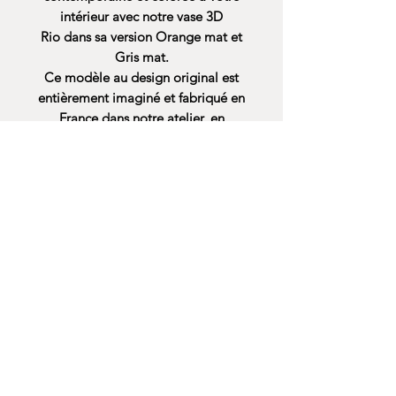
intérieur avec notre vase 3D
Rio dans sa version Orange mat et
Gris mat.
Ce modèle au design original est
entièrement imaginé et fabriqué en
France dans notre atelier, en
plastique végétal PLA.
Ce vase décoratif n’est pas étanche,
mais parfait pour accueillir des
fleurs séchées ou tout autre élément
déco.
Chaque pièce est unique et
personnalisable : d’autres coloris
sont disponibles sur demande.
Comme chaque vase est fabriqué
par nos soins, un délai de 24 à 48h
peut être nécessaire avant l’envoi.