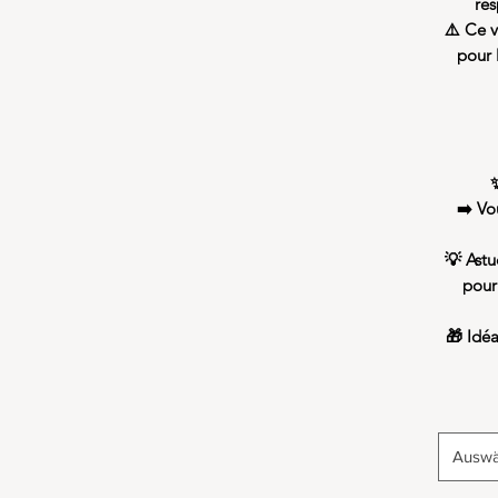
res
⚠️ Ce v
pour l
➡️ Vo
💡 Astu
pour
🎁 Idé
Auswä