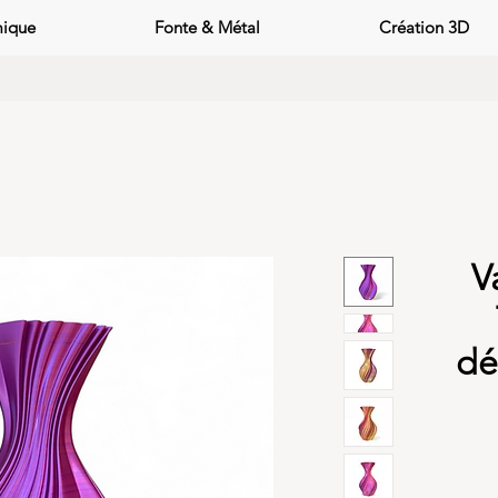
mique
Fonte & Métal
Création 3D
V
dé