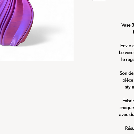
Vase 3
Envie 
Le vase
le reg
Son des
pièce
styl
Fabri
chaque 
avec du
Résu